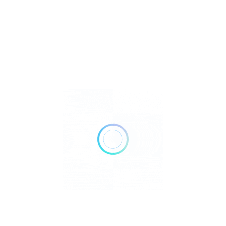
Articles récents
Submagic AI : Révolutionne la création de vidéos !
Augmentez vos Performances en Ligne grâce aux
Outils d’IA
Hello world!
Plonge dans l’Incroyable Monde de l’Intelligence
Artificielle !
L’Intelligence Artificielle : Révolution Technologique et
Potentiel Inégalé